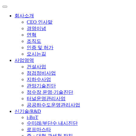
회사소개
CEO 인사말
경영이념
연혁
조직도
인증 및 허가
오시는길
사업영역
건설사업
점검정비사업
지하수사업
관망기술진단
정수장 운영·기술진단
터널운영관리사업
공공하수도운영관리사업
신기술/R&D
i-BoT
수미래/부단수 내시진단
로프마스타
중ㆍ대형 관세척 장치