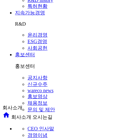
R&D history
특허현황
지속가능경영
R&D
윤리경영
ESG경영
사회공헌
홍보센터
홍보센터
공지사항
신규수주
wareco news
홍보영상
채용정보
회사소개
문의 및 제안
home
회사소개
오시는길
CEO 인사말
경영이념