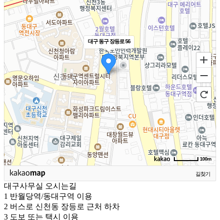
대구 동구 장등로 56
100m
길찾기
대구사무실 오시는길
1
반월당역/동대구역 이용
2
버스로 신천동 장등로 근처 하차
3
도보 또는 택시 이용