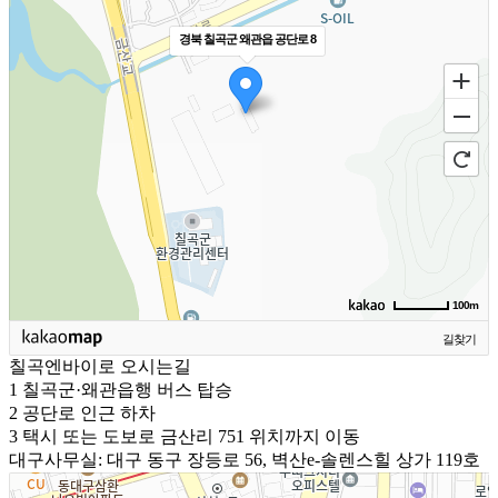
경북 칠곡군 왜관읍 공단로 8
100m
길찾기
칠곡엔바이로 오시는길
1
칠곡군·왜관읍행 버스 탑승
2
공단로 인근 하차
3
택시 또는 도보로 금산리 751 위치까지 이동
대구사무실: 대구 동구 장등로 56, 벽산e-솔렌스힐 상가 119호