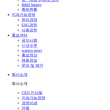
R&D history
특허현황
지속가능경영
윤리경영
ESG경영
사회공헌
홍보센터
공지사항
신규수주
wareco news
홍보영상
채용정보
문의 및 제안
회사소개
회사소개
CEO 인사말
지속가능경영
경영이념
연혁